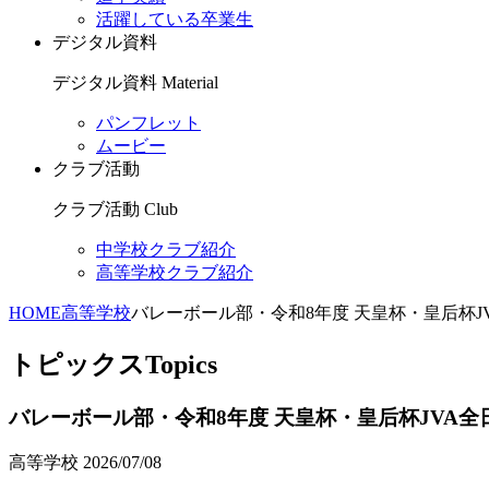
活躍している卒業生
デジタル資料
デジタル資料
Material
パンフレット
ムービー
クラブ活動
クラブ活動
Club
中学校クラブ紹介
高等学校クラブ紹介
HOME
高等学校
バレーボール部・令和8年度 天皇杯・皇后杯J
トピックス
Topics
バレーボール部・令和8年度 天皇杯・皇后杯JVA
高等学校
2026/07/08