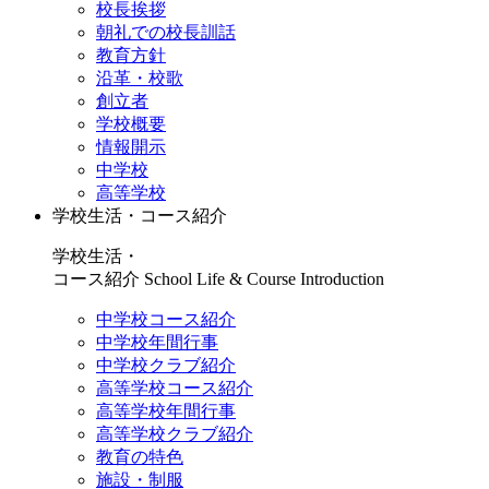
校長挨拶
朝礼での校長訓話
教育方針
沿革・校歌
創立者
学校概要
情報開示
中学校
高等学校
学校生活・コース紹介
学校生活・
コース紹介
School Life & Course Introduction
中学校コース紹介
中学校年間行事
中学校クラブ紹介
高等学校コース紹介
高等学校年間行事
高等学校クラブ紹介
教育の特色
施設・制服