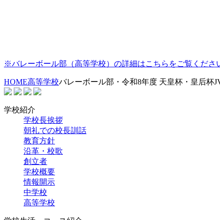
※バレーボール部（高等学校）の詳細はこちらをご覧くださ
HOME
高等学校
バレーボール部・令和8年度 天皇杯・皇后杯J
学校紹介
学校長挨拶
朝礼での校長訓話
教育方針
沿革・校歌
創立者
学校概要
情報開示
中学校
高等学校