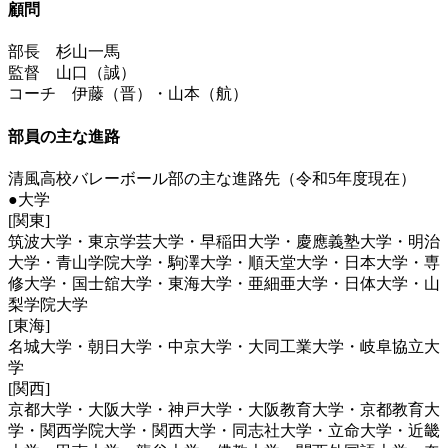
顧問
部長 杉山一馬
監督 山口（誠）
コーチ 伊藤（晋）・山本（航）
部員の主な進路
清風高校バレーボール部の主な進路先（令和5年度現在）
●大学
[関東]
筑波大学・東京学芸大学・早稲田大学・慶應義塾大学・明治
大学・青山学院大学・駒澤大学・順天堂大学・日本大学・専
修大学・国士舘大学・東海大学・亜細亜大学・日体大学・山
梨学院大学
[東海]
名城大学・朝日大学・中京大学・大同工業大学・岐阜協立大
学
[関西]
京都大学・大阪大学・神戸大学・大阪教育大学・京都教育大
学・関西学院大学・関西大学・同志社大学・立命大学・近畿