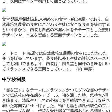
し、夜間はナイター利用も可能となっています。
食堂
清風学園創立以来初めての食堂（約150席）であり、自
然栽培無農薬の食材にこだわり生徒に安全な食事を提供する
という事から、内装も自然の木漏れ日をモチーフとした照明
デザインや、木立を想起する壁面デザインとしました。
フードコート
売店では自然栽培無農薬の食材にこだわった
弁当を販売しています。昼食時以外も生徒の談話スペースと
しても利用できるよう、内装は１階食堂と同様の意匠を用い
てリラックスできる空間としています。（約100席）
中学校制服
「襟を正す」をテーマにクラシックかつモダンな襟のデザイ
ンで伝統校の存在感をアピール。袖を通した時、気持ちが引
き締まり、清風生としての心構えを再確認できるような落ち
着いた雰囲気に仕上げました。袖にも黒と清風伝統色のブル
ーのテープを配し、伝統を受け継ぎ正義感あふれる清風生の