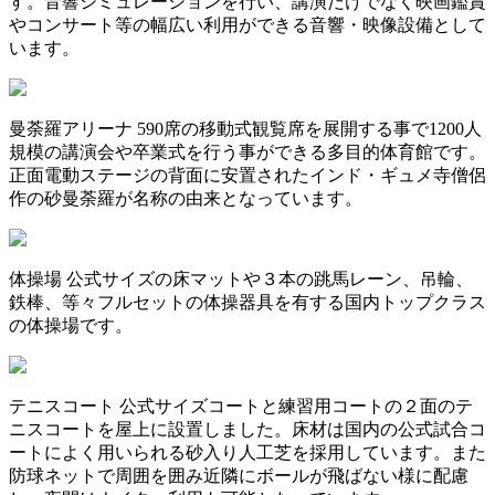
す。音響シミュレーションを行い、講演だけでなく映画鑑賞
やコンサート等の幅広い利用ができる音響・映像設備として
います。
曼荼羅アリーナ
590席の移動式観覧席を展開する事で1200人
規模の講演会や卒業式を行う事ができる多目的体育館です。
正面電動ステージの背面に安置されたインド・ギュメ寺僧侶
作の砂曼荼羅が名称の由来となっています。
体操場
公式サイズの床マットや３本の跳馬レーン、吊輪、
鉄棒、等々フルセットの体操器具を有する国内トップクラス
の体操場です。
テニスコート
公式サイズコートと練習用コートの２面のテ
ニスコートを屋上に設置しました。床材は国内の公式試合コ
ートによく用いられる砂入り人工芝を採用しています。また
防球ネットで周囲を囲み近隣にボールが飛ばない様に配慮