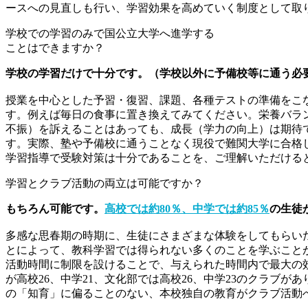
ースへの見直しも行い、学習効果を高めていく制度として取
学校での学習のみで国公立大学へ進学する
ことはできますか？
学校の学習だけで十分です。（学校以外に予備校等に通う必
授業を中心とした予習・復習、課題、各種テストの準備をこ
す。例えば毎日の食事に置き換えてみてください。栄養バラ
不振）を訴えることはあっても、成長（学力の向上）は期待
す。実際、塾や予備校に通うことなく現役で難関大学に合格
学習指導で受験対策は十分であることを、ご理解いただける
学習とクラブ活動の両立は可能ですか？
もちろん可能です。
高校では約80％、中学では約85％
の生徒
多感な思春期の時期に、生徒にさまざまな体験をしてもらい
とによって、教科学習では得られない多くのことを学ぶことが
活動時間に制限を設けることで、与えられた時間内で最大の
が高校26、中学21、文化部では高校26、中学23のクラ
の「知育」に偏ることのない、本校独自の教育がクラブ活動