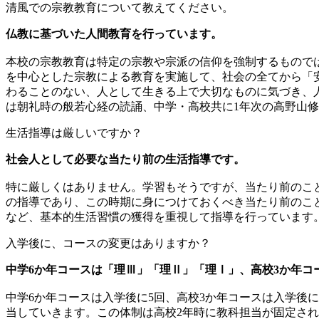
清風での宗教教育について教えてください。
仏教に基づいた人間教育を行っています。
本校の宗教教育は特定の宗教や宗派の信仰を強制するもので
を中心とした宗教による教育を実施して、社会の全てから「
わることのない、人として生きる上で大切なものに気づき、
は朝礼時の般若心経の読誦、中学・高校共に1年次の高野山修
生活指導は厳しいですか？
社会人として必要な当たり前の生活指導です。
特に厳しくはありません。学習もそうですが、当たり前のこ
の指導であり、この時期に身につけておくべき当たり前のこ
など、基本的生活習慣の獲得を重視して指導を行っています
入学後に、コースの変更はありますか？
中学6か年コースは「理Ⅲ」「理Ⅱ」「理Ⅰ」、高校3か年コ
中学6か年コースは入学後に5回、高校3か年コースは入学後
当していきます。この体制は高校2年時に教科担当が固定され