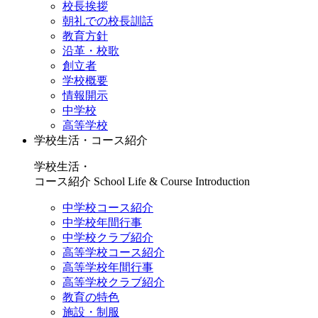
校長挨拶
朝礼での校長訓話
教育方針
沿革・校歌
創立者
学校概要
情報開示
中学校
高等学校
学校生活・コース紹介
学校生活・
コース紹介
School Life & Course Introduction
中学校コース紹介
中学校年間行事
中学校クラブ紹介
高等学校コース紹介
高等学校年間行事
高等学校クラブ紹介
教育の特色
施設・制服