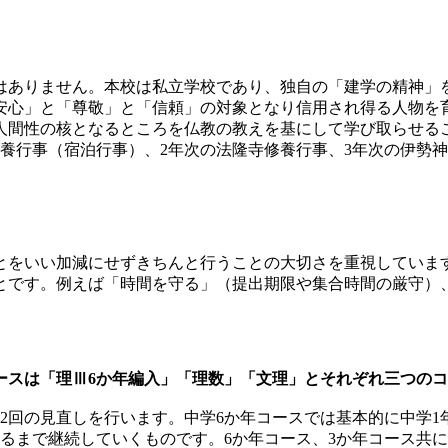
はありません。本校は私立学校であり、独自の「建学の精神」
安心」と「尊敬」と「信頼」の対象となり信用され得る人物を
人間性の核となるところを仏教の教えを基にして学び取らせるこ
養行事（宿泊行事）、2年次の法隆寺修養行事、3年次の伊勢
とをいい加減にせずきちんと行うことの大切さを重視していま
とです。例えば「時間を守る」（提出期限や集合時間の厳守）
。
ースは「理Ⅲ6か年編入」「理数」「文理」とそれぞれ三つの
に2回の見直しを行います。中学6か年コースでは基本的に中学
るまで継続していくものです。6か年コース、3か年コース共