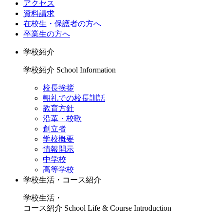
アクセス
資料請求
在校生・保護者の方へ
卒業生の方へ
学校紹介
学校紹介
School Information
校長挨拶
朝礼での校長訓話
教育方針
沿革・校歌
創立者
学校概要
情報開示
中学校
高等学校
学校生活・コース紹介
学校生活・
コース紹介
School Life & Course Introduction