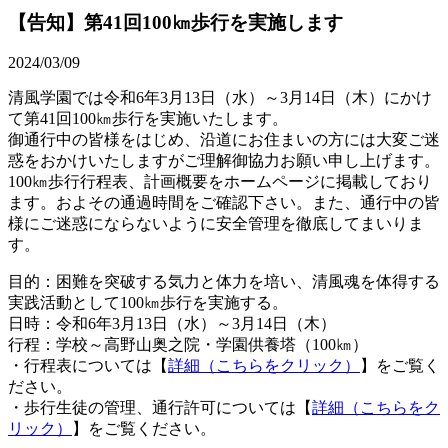
【告知】第41回100㎞歩行を実施します
2024/03/09
清風学園では令和6年3月13日（水）～3月14日（木）にかけ
て第41回100㎞歩行を実施いたします。
御通行中の皆様をはじめ、沿道にお住まいの方には大変ご迷
惑をおかけいたしますがご理解御協力お願い申し上げます。
100㎞歩行行程表、計画概要をホームページに掲載しており
ます。およその通過時間をご確認下さい。また、通行中の皆
様にご迷惑にならないように安全管理を徹底してまいりま
す。
目的：困難を突破する気力と体力を培い、清風魂を体得する
実践活動として100㎞歩行を実施する。
日時：令和6年3月13日（水）～3月14日（木）
行程：学校～高野山奥之院・学園供養塔（100㎞）
・行程表については【
詳細（こちらをクリック）
】をご覧く
ださい。
・歩行生徒の管理、通行許可については【
詳細（こちらをク
リック）
】をご覧ください。