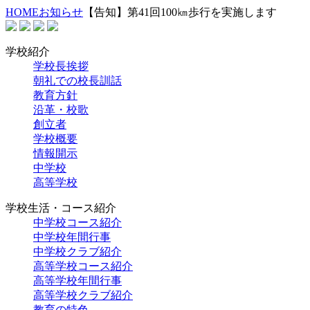
HOME
お知らせ
【告知】第41回100㎞歩行を実施します
学校紹介
学校長挨拶
朝礼での校長訓話
教育方針
沿革・校歌
創立者
学校概要
情報開示
中学校
高等学校
学校生活・コース紹介
中学校コース紹介
中学校年間行事
中学校クラブ紹介
高等学校コース紹介
高等学校年間行事
高等学校クラブ紹介
教育の特色