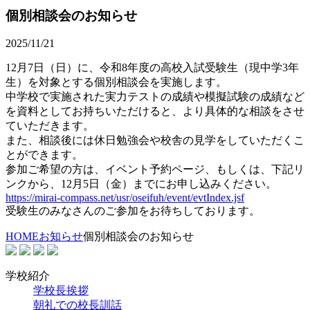
個別相談会のお知らせ
2025/11/21
12月7日（日）に、令和8年度の高校入試受験生（現中学3年
生）を対象とする個別相談会を実施します。
中学校で実施された実力テストの成績や模擬試験の成績など
を資料としてお持ちいただけると、より具体的な相談をさせ
ていただきます。
また、相談後には休日勉強会や校舎の見学をしていただくこ
とができます。
参加ご希望の方は、イベント予約ページ、もしくは、下記リ
ンクから、12月5日（金）までにお申し込みください。
https://mirai-compass.net/usr/oseifuh/event/evtIndex.jsf
受験生のみなさんのご参加をお待ちしております。
HOME
お知らせ
個別相談会のお知らせ
学校紹介
学校長挨拶
朝礼での校長訓話