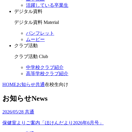
活躍している卒業生
デジタル資料
デジタル資料
Material
パンフレット
ムービー
クラブ活動
クラブ活動
Club
中学校クラブ紹介
高等学校クラブ紹介
HOME
お知らせ
共通
在校生向け
お知らせ
News
2026/05/28
共通
保健室よりご案内「ほけんだより2026年6月号」