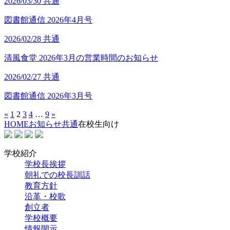
2026/03/30
共通
図書館通信 2026年4月号
2026/02/28
共通
清風食堂 2026年3月の営業時間のお知らせ
2026/02/27
共通
図書館通信 2026年3月号
«
1
2
3
4
…
9
»
HOME
お知らせ
共通
在校生向け
学校紹介
学校長挨拶
朝礼での校長訓話
教育方針
沿革・校歌
創立者
学校概要
情報開示