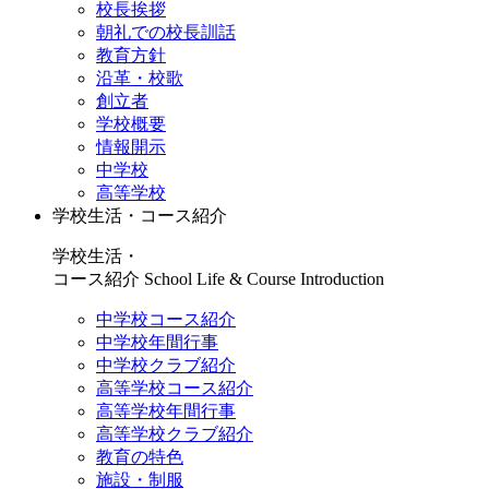
校長挨拶
朝礼での校長訓話
教育方針
沿革・校歌
創立者
学校概要
情報開示
中学校
高等学校
学校生活・コース紹介
学校生活・
コース紹介
School Life & Course Introduction
中学校コース紹介
中学校年間行事
中学校クラブ紹介
高等学校コース紹介
高等学校年間行事
高等学校クラブ紹介
教育の特色
施設・制服