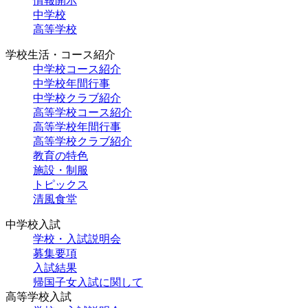
情報開示
中学校
高等学校
学校生活・コース紹介
中学校コース紹介
中学校年間行事
中学校クラブ紹介
高等学校コース紹介
高等学校年間行事
高等学校クラブ紹介
教育の特色
施設・制服
トピックス
清風食堂
中学校入試
学校・入試説明会
募集要項
入試結果
帰国子女入試に関して
高等学校入試