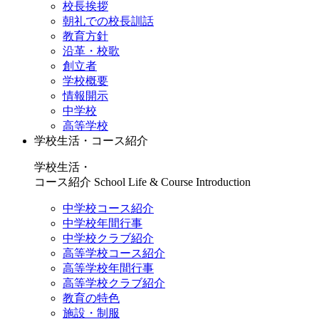
校長挨拶
朝礼での校長訓話
教育方針
沿革・校歌
創立者
学校概要
情報開示
中学校
高等学校
学校生活・コース紹介
学校生活・
コース紹介
School Life & Course Introduction
中学校コース紹介
中学校年間行事
中学校クラブ紹介
高等学校コース紹介
高等学校年間行事
高等学校クラブ紹介
教育の特色
施設・制服