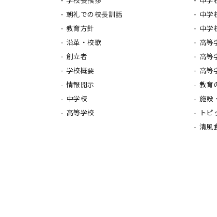
学校長挨拶
中学
朝礼での校長訓話
中学
教育方針
中学
沿革・校歌
高等
創立者
高等
学校概要
高等
情報開示
教育
中学校
施設
高等学校
トピ
清風