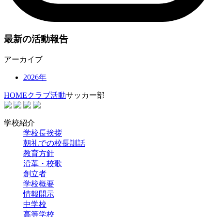
最新の活動報告
アーカイブ
2026年
HOME
クラブ活動
サッカー部
学校紹介
学校長挨拶
朝礼での校長訓話
教育方針
沿革・校歌
創立者
学校概要
情報開示
中学校
高等学校