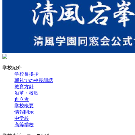
学校紹介
学校長挨拶
朝礼での校長訓話
教育方針
沿革・校歌
創立者
学校概要
情報開示
中学校
高等学校