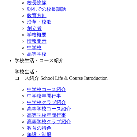
校長挨拶
朝礼での校長訓話
教育方針
沿革・校歌
創立者
学校概要
情報開示
中学校
高等学校
学校生活・コース紹介
学校生活・
コース紹介
School Life & Course Introduction
中学校コース紹介
中学校年間行事
中学校クラブ紹介
高等学校コース紹介
高等学校年間行事
高等学校クラブ紹介
教育の特色
施設・制服