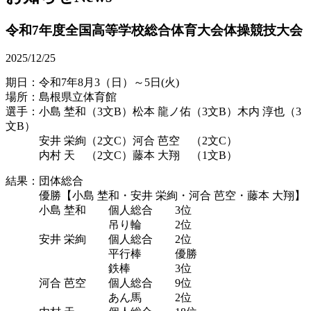
令和7年度全国高等学校総合体育大会体操競技大会
2025/12/25
期日：令和7年8月3（日）～5日(火)
場所：島根県立体育館
選手：小島 埜和（3文B）松本 龍ノ佑（3文B）木内 淳也（3
文B）
安井 栄絢（2文C）河合 芭空 （2文C）
内村 天 （2文C）藤本 大翔 （1文B）
結果：団体総合
優勝【小島 埜和・安井 栄絢・河合 芭空・藤本 大翔】
小島 埜和 個人総合 3位
吊り輪 2位
安井 栄絢 個人総合 2位
平行棒 優勝
鉄棒 3位
河合 芭空 個人総合 9位
あん馬 2位