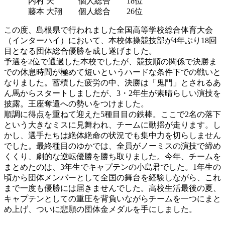
内村 天 個人総合 18位
藤本 大翔 個人総合 26位
この度、島根県で行われました全国高等学校総合体育大会
（インターハイ）において、本校体操競技部が4年ぶり18回
目となる団体総合優勝を成し遂げました。
予選を2位で通過した本校でしたが、競技順の関係で決勝ま
での休息時間が極めて短いというハードな条件下での戦いと
なりました。蓄積した疲労の中、決勝は「鬼門」とされるあ
ん馬からスタートしましたが、3・2年生が素晴らしい演技を
披露。王座奪還への勢いをつけました。
順調に得点を重ねて迎えた5種目目の鉄棒。ここで2名の落下
という大きなミスに見舞われ、チームに動揺が走ります。し
かし、選手たちは絶体絶命の状況でも集中力を切らしません
でした。最終種目のゆかでは、全員がノーミスの演技で締め
くくり、劇的な逆転優勝を勝ち取りました。今年、チームを
まとめたのは、3年生でキャプテンの小島君でした。1年生の
頃から団体メンバーとして全国の舞台を経験しながら、これ
まで一度も優勝には届きませんでした。高校生活最後の夏、
キャプテンとしての重圧を背負いながらチームを一つにまと
め上げ、ついに悲願の団体金メダルを手にしました。