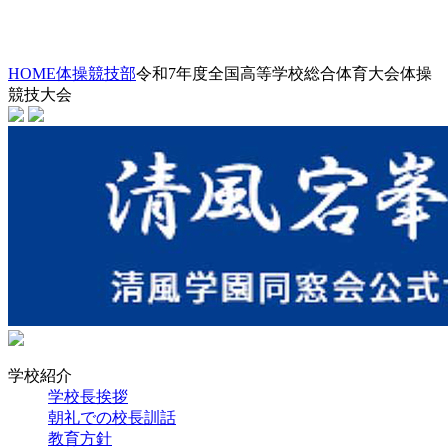
HOME
体操競技部
令和7年度全国高等学校総合体育大会体操
競技大会
学校紹介
学校長挨拶
朝礼での校長訓話
教育方針