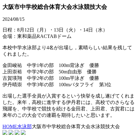
大阪市中学校総合体育大会水泳競技大会
2024/08/15
日程：8月12日（月）・13日（火）・14日（水）
会場：東和薬品RACTABドーム
本校中学水泳部より4名が出場し，素晴らしい結果を残して
くれました。
金田峻祐 中学1年の部 100m背泳ぎ 優勝
上田崇裕 中学2年の部 50m自由形 優勝
古賀瑛翔 中学2年の部 100m平泳ぎ 優勝
伊丹晴崇 中学3年の部 100mバタフライ 第3位
出場した選手全員が入賞するという快挙を成し遂げてくれま
した。来年，高校に進学する伊丹君には、高校でのさらなる
飛躍を、中学校で競技を続ける金田君、上田君、古賀君には
来年のこの大会での連覇を期待したいと思います。
HOME
水泳部
大阪市中学校総合体育大会水泳競技大会