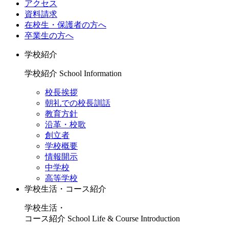
アクセス
資料請求
在校生・保護者の方へ
卒業生の方へ
学校紹介
学校紹介
School Information
校長挨拶
朝礼での校長訓話
教育方針
沿革・校歌
創立者
学校概要
情報開示
中学校
高等学校
学校生活・コース紹介
学校生活・
コース紹介
School Life & Course Introduction