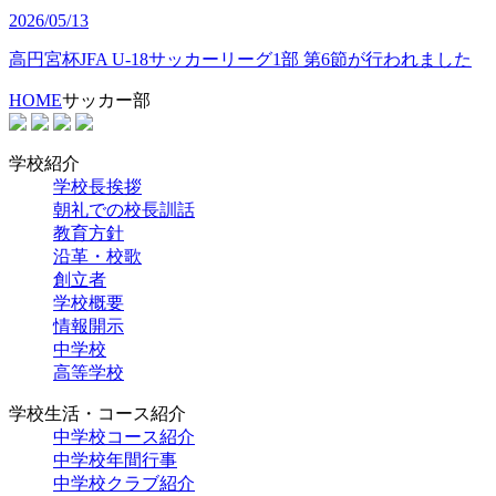
2026/05/13
高円宮杯JFA U-18サッカーリーグ1部 第6節が行われました
HOME
サッカー部
学校紹介
学校長挨拶
朝礼での校長訓話
教育方針
沿革・校歌
創立者
学校概要
情報開示
中学校
高等学校
学校生活・コース紹介
中学校コース紹介
中学校年間行事
中学校クラブ紹介