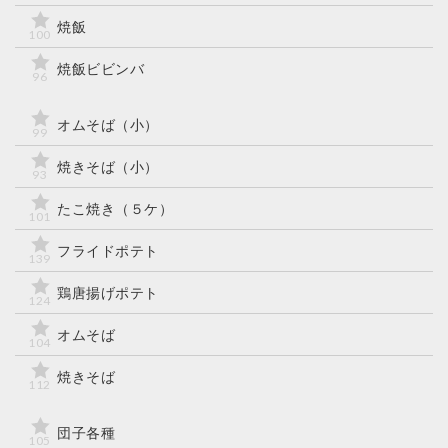
焼飯
100
焼飯ビビンバ
96
オムそば（小）
99
焼きそば（小）
93
たこ焼き（５ケ）
101
フライドポテト
139
鶏唐揚げポテト
124
オムそば
104
焼きそば
112
団子各種
105