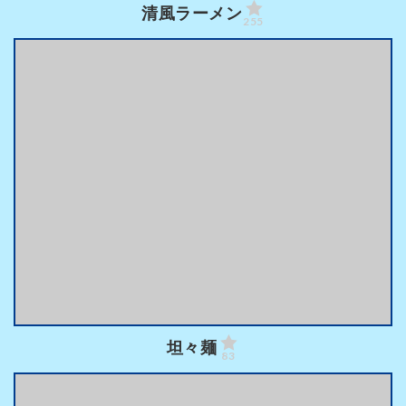
清風ラーメン
255
坦々麺
83