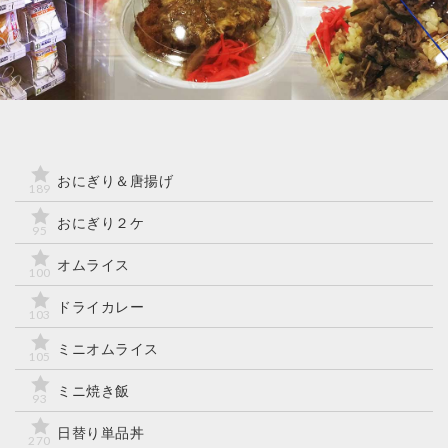
おにぎり＆唐揚げ
189
おにぎり２ケ
95
オムライス
100
ドライカレー
103
ミニオムライス
105
ミニ焼き飯
93
日替り単品丼
270