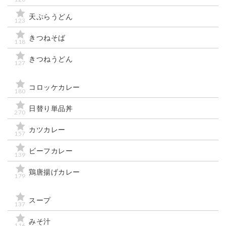
天ぷらうどん
123
きつねそば
118
きつねうどん
127
コロッケカレー
180
日替り単品丼
270
カツカレー
157
ビーフカレー
139
鶏唐揚げカレー
179
スープ
137
みそ汁
116